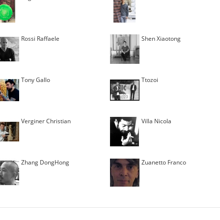
Rossi Raffaele
Shen Xiaotong
Tony Gallo
Ttozoi
Verginer Christian
Villa Nicola
Zhang DongHong
Zuanetto Franco