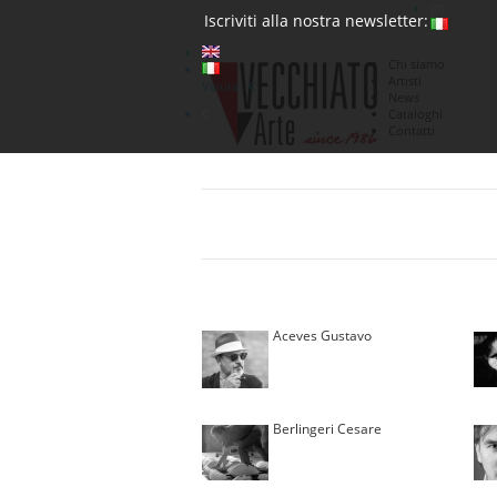
(0)
Iscriviti alla nostra newsletter:
Chi siamo
Artisti
Valuta : €
News
€
Cataloghi
Contatti
Aceves Gustavo
Berlingeri Cesare