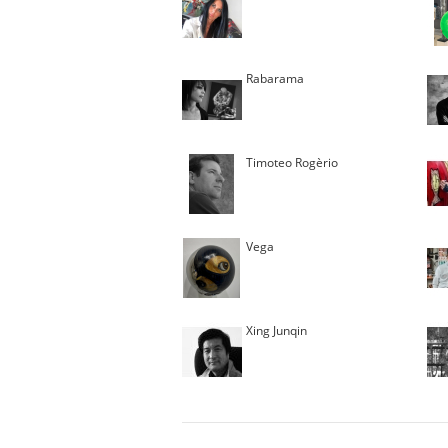
Rabarama
Timoteo Rogèrio
Vega
Xing Junqin