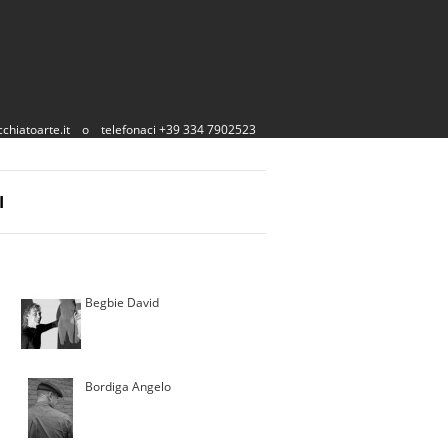
chiatoarte.it
o
telefonaci +39 334 7902523
I
Begbie David
Bordiga Angelo