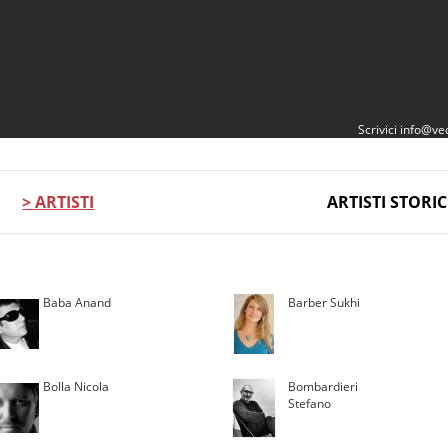
Scrivici
info@vec
> ARTISTI
ARTISTI STORIC
Baba Anand
Barber Sukhi
Bolla Nicola
Bombardieri
Stefano