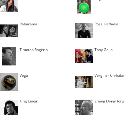
Rabarama
Rossi Raffaele
Timoteo Rogèrio
Tony Gallo
Vega
Verginer Christian
Xing Junqin
Zhang DongHong