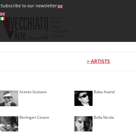
(0)
Subscribe to our newsletter
About us
Artists
Currency : €
News
€
Catalogues
Contatti
> ARTISTS
Aceves Gustavo
Baba Anand
Berlingeri Cesare
Bolla Nicola