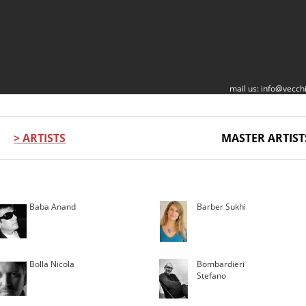
mail us:
info@vecchi
> ARTISTS
MASTER ARTIST
Baba Anand
Barber Sukhi
Bolla Nicola
Bombardieri
Stefano