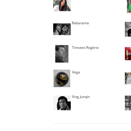
Rabarama
Timoteo Rogèrio
Vega
Xing Junqin