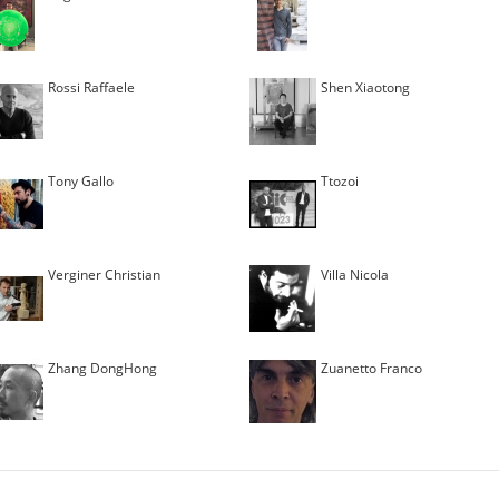
Rossi Raffaele
Shen Xiaotong
Tony Gallo
Ttozoi
Verginer Christian
Villa Nicola
Zhang DongHong
Zuanetto Franco