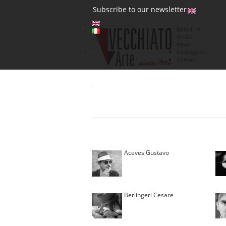
(0)
Subscribe to our newsletter
About us
Artists
Currency : €
News
€
Catalogues
Contatti
Aceves Gustavo
Berlingeri Cesare