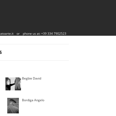
atoarte.it
or
phone us at: +39 334 7902523
S
Begbie David
Bordiga Angelo