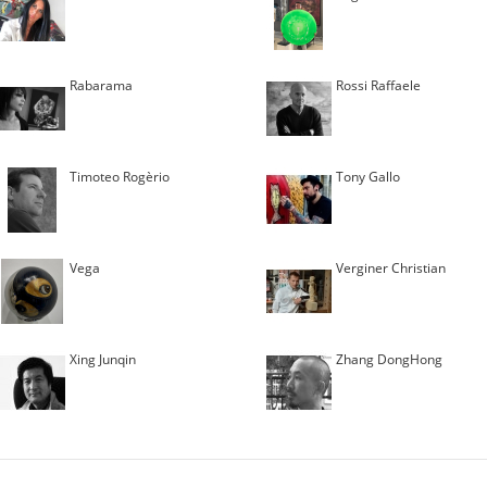
Rabarama
Rossi Raffaele
Timoteo Rogèrio
Tony Gallo
Vega
Verginer Christian
Xing Junqin
Zhang DongHong