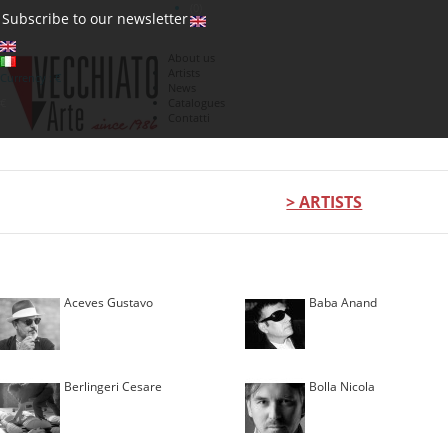
(0)
Subscribe to our newsletter
About us
Artists
Currency : €
News
€
Catalogues
Contatti
> ARTISTS
Aceves Gustavo
Baba Anand
Berlingeri Cesare
Bolla Nicola