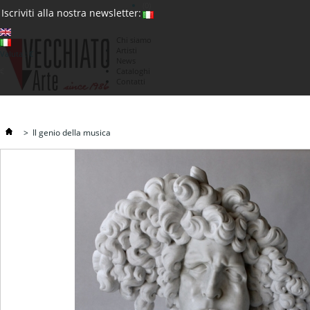
(0)
Iscriviti alla nostra newsletter:
Chi siamo
Artisti
Valuta : €
News
€
Cataloghi
Contatti
>
Il genio della musica