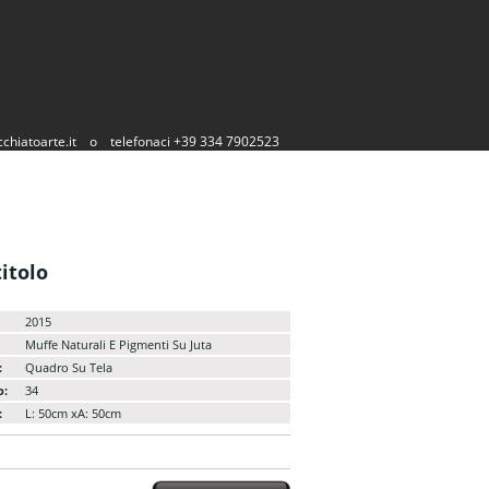
chiatoarte.it
o
telefonaci +39 334 7902523
itolo
2015
Muffe Naturali E Pigmenti Su Juta
:
Quadro Su Tela
o:
34
:
L: 50cm xA: 50cm