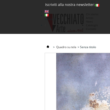
(0)
Iscriviti alla nostra newsletter:
Chi siamo
Artisti
Valuta : €
News
€
Cataloghi
Contatti
>
Quadro su tela
>
Senza titolo