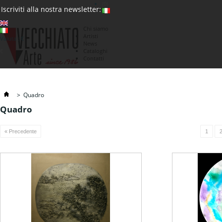
(0)
Iscriviti alla nostra newsletter:
Chi siamo
Artisti
Valuta : €
News
€
Cataloghi
Contatti
>
Quadro
Quadro
« Precedente
1