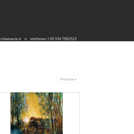
chiatoarte.it
o
telefonaci +39 334 7902523
Prossima »