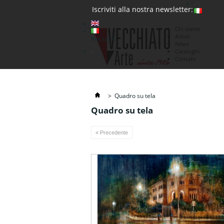
(0)
Iscriviti alla nostra newsletter:
Chi siamo
Artisti
Valuta : €
News
€
Cataloghi
Contatti
>
Quadro su tela
Quadro su tela
« Precedente