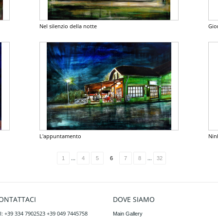
Nel silenzio della notte
Gio
L'appuntamento
Ninh
...
...
1
4
5
6
7
8
32
ONTATTACI
DOVE SIAMO
l: +39 334 7902523 +39 049 7445758
Main Gallery
