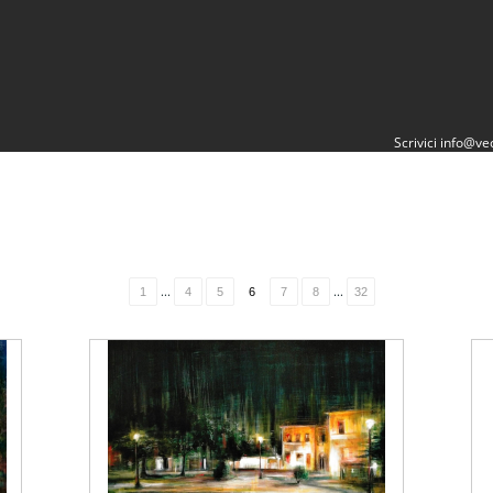
Scrivici
info@vec
...
...
1
4
5
6
7
8
32