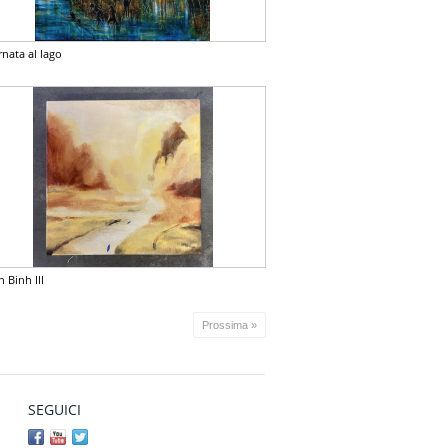
rnata al lago
 Binh III
Prossima »
SEGUICI