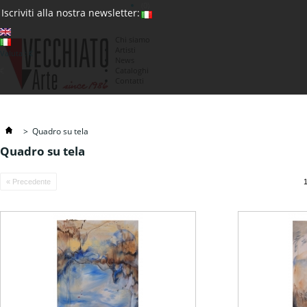
(0)
Iscriviti alla nostra newsletter:
Chi siamo
Artisti
Valuta : €
News
€
Cataloghi
Contatti
>
Quadro su tela
Quadro su tela
« Precedente