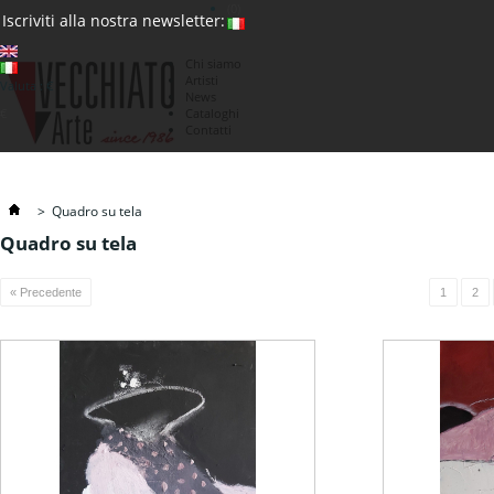
(0)
Iscriviti alla nostra newsletter:
Chi siamo
Artisti
Valuta : €
News
€
Cataloghi
Contatti
>
Quadro su tela
Quadro su tela
« Precedente
1
2