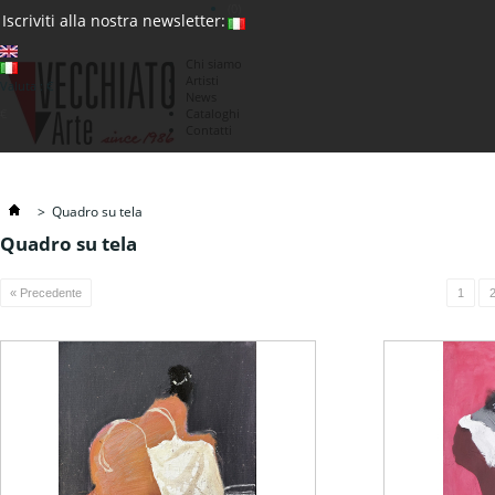
(0)
Iscriviti alla nostra newsletter:
Chi siamo
Artisti
Valuta : €
News
€
Cataloghi
Contatti
>
Quadro su tela
Quadro su tela
« Precedente
1