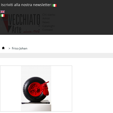
(0)
Iscriviti alla nostra newsletter:
Chi siamo
Artisti
Valuta : €
News
€
Cataloghi
Contatti
>
Friso Johan