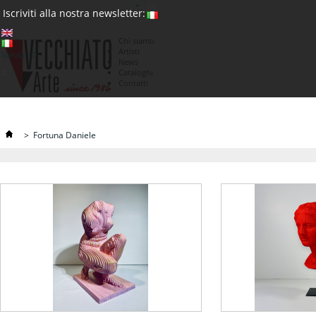
(0)
Iscriviti alla nostra newsletter:
Chi siamo
Artisti
Valuta : €
News
€
Cataloghi
Contatti
>
Fortuna Daniele