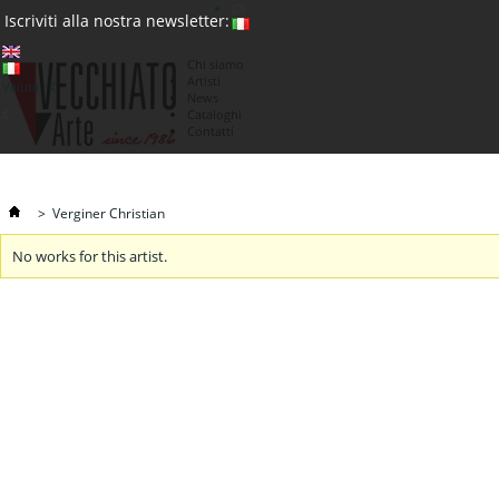
(0)
Iscriviti alla nostra newsletter:
Chi siamo
Artisti
Valuta : €
News
€
Cataloghi
Contatti
>
Verginer Christian
No works for this artist.