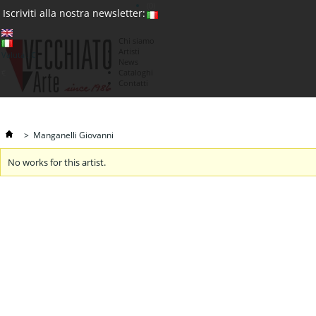
(0)
Iscriviti alla nostra newsletter:
Chi siamo
Artisti
Valuta : €
News
€
Cataloghi
Contatti
>
Manganelli Giovanni
No works for this artist.