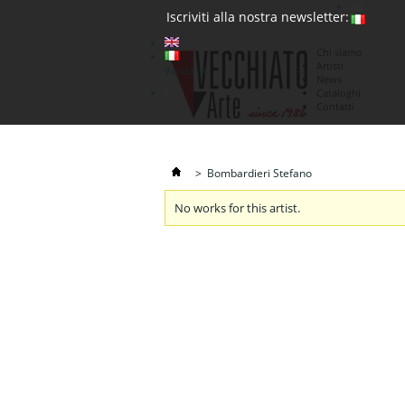
(0)
Iscriviti alla nostra newsletter:
Chi siamo
Artisti
Valuta : €
News
€
Cataloghi
Contatti
>
Bombardieri Stefano
No works for this artist.