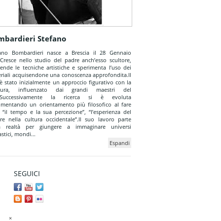
mbardieri Stefano
ano Bombardieri nasce a Brescia il 28 Gennaio
Cresce nello studio del padre anch’esso scultore,
ende le tecniche artistiche e sperimenta l’uso dei
riali acquisendone una conoscenza approfondita.Il
è stato inizialmente un approccio figurativo con la
ltura, influenzato dai grandi maestri del
0.Successivamente la ricerca si è evoluta
imentando un orientamento più filosofico al fare
: “il tempo e la sua percezione”, “l’esperienza del
re nella cultura occidentale”.Il suo lavoro parte
la realtà per giungere a immaginare universi
stici, mondi...
Espandi
SEGUICI
×