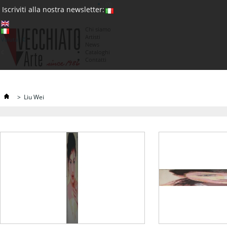
(0)
Iscriviti alla nostra newsletter:
Chi siamo
Artisti
Valuta : €
News
€
Cataloghi
Contatti
>
Liu Wei