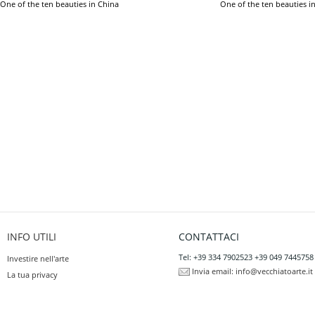
One of the ten beauties in China
One of the ten beauties i
INFO UTILI
CONTATTACI
Tel: +39 334 7902523 +39 049 7445758
Investire nell'arte
Invia email:
info@vecchiatoarte.it
La tua privacy