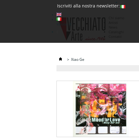
(0)
Iscriviti alla nostra newsletter:
Chi siamo
Artisti
Valuta : €
News
€
Cataloghi
Contatti
>
Xiao Ge