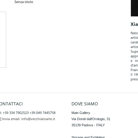
Senza titolo
Xi
Nasc
art
cara
arti
Sup
appro
e in
d’ar
Fran
il 1
pres
ONTATTACI
DOVE SIAMO
l: +39 334 7902523 +39 049 7445758
Main Gallery

Invia email:
info@vecchiatoarte.it
Via Dondi dall'Orologio, 31

35139 Padova - ITALY

Storage and Exhibition
