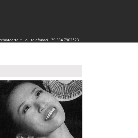
chiatoarte.it
o
telefonaci +39 334 7902523