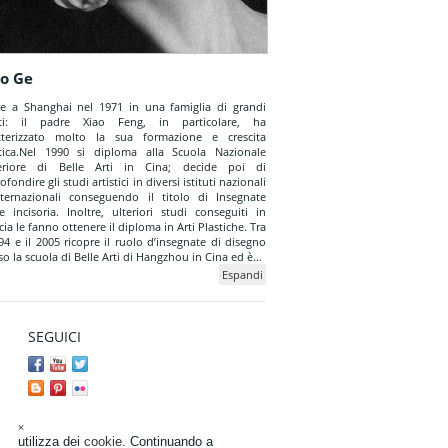
ao Ge
e a Shanghai nel 1971 in una famiglia di grandi
isti: il padre Xiao Feng, in particolare, ha
tterizzato molto la sua formazione e crescita
stica.Nel 1990 si diploma alla Scuola Nazionale
eriore di Belle Arti in Cina; decide poi di
fondire gli studi artistici in diversi istituti nazionali
ternazionali conseguendo il titolo di Insegnate
te incisoria. Inoltre, ulteriori studi conseguiti in
cia le fanno ottenere il diploma in Arti Plastiche. Tra
994 e il 2005 ricopre il ruolo d’insegnate di disegno
so la scuola di Belle Arti di Hangzhou in Cina ed è...
Espandi
SEGUICI
×
utilizza dei
cookie
. Continuando a