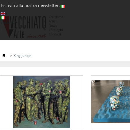
(0)
Iscriviti alla nostra newsletter:
Chi siamo
Artisti
Valuta : €
News
€
Cataloghi
Contatti
>
Xing Junqin