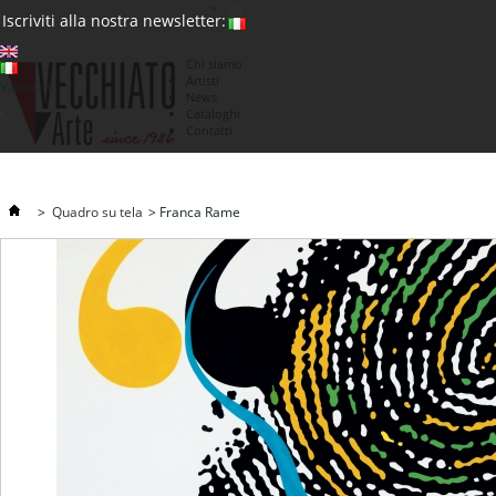
(0)
Iscriviti alla nostra newsletter:
Chi siamo
Artisti
Valuta : €
News
€
Cataloghi
Contatti
>
Quadro su tela
>
Franca Rame