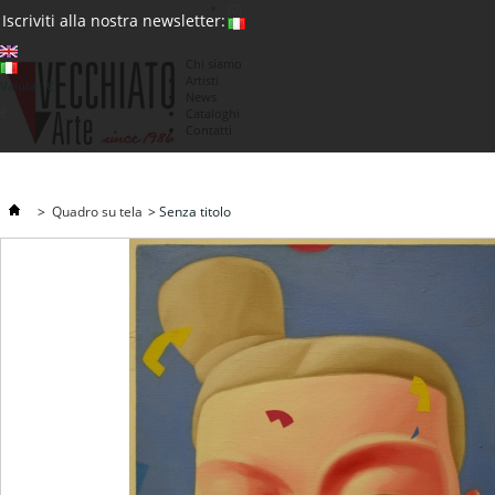
(0)
Iscriviti alla nostra newsletter:
Chi siamo
Artisti
Valuta : €
News
€
Cataloghi
Contatti
>
Quadro su tela
>
Senza titolo