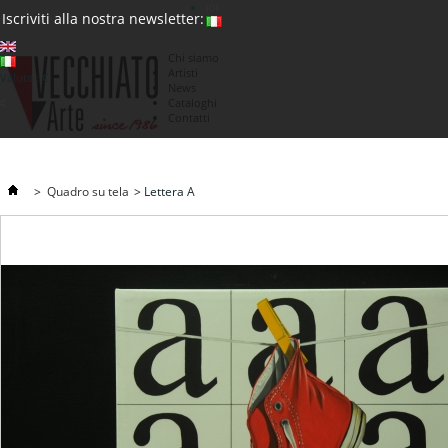
(0)
Iscriviti alla nostra newsletter:
Chi siamo
Artisti
Valuta : €
News
€
Cataloghi
Contatti
>
Quadro su tela
>
Lettera A