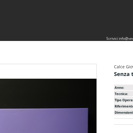
Scrivici
info@vec
Calce Gio
Senza t
Anno:
Tecnica:
Tipo Opera
Riferiment
Dimensioni