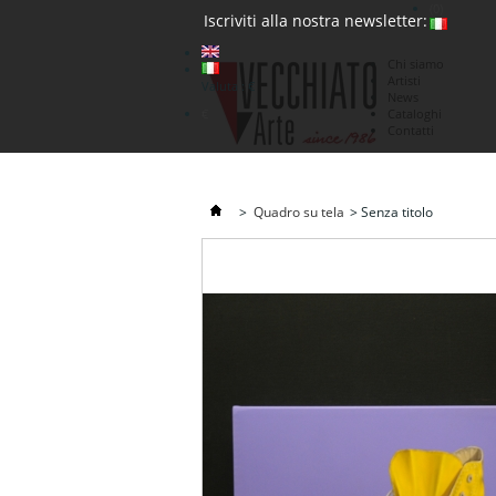
(0)
Iscriviti alla nostra newsletter:
Chi siamo
Artisti
Valuta : €
News
€
Cataloghi
Contatti
>
Quadro su tela
>
Senza titolo