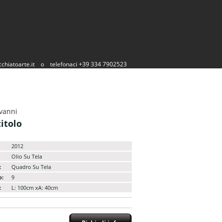
chiatoarte.it
o
telefonaci +39 334 7902523
vanni
itolo
2012
Olio Su Tela
:
Quadro Su Tela
o:
9
:
L: 100cm xA: 40cm