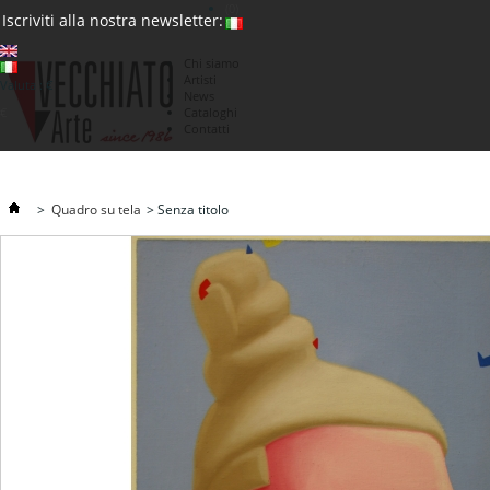
(0)
Iscriviti alla nostra newsletter:
Chi siamo
Artisti
Valuta : €
News
€
Cataloghi
Contatti
>
Quadro su tela
>
Senza titolo