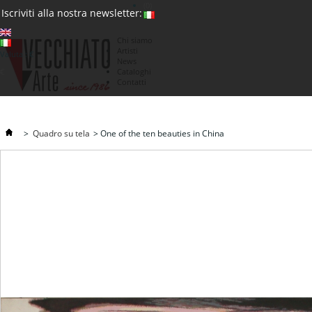
(0)
Iscriviti alla nostra newsletter:
Chi siamo
Artisti
Valuta : €
News
€
Cataloghi
Contatti
>
Quadro su tela
>
One of the ten beauties in China