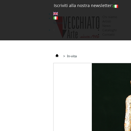
(0)
Iscriviti alla nostra newsletter:
Chi siamo
Artisti
Valuta : €
News
€
Cataloghi
Contatti
>
In-vita