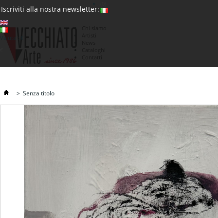
(0)
Iscriviti alla nostra newsletter:
Chi siamo
Artisti
Valuta : €
News
€
Cataloghi
Contatti
>
Senza titolo