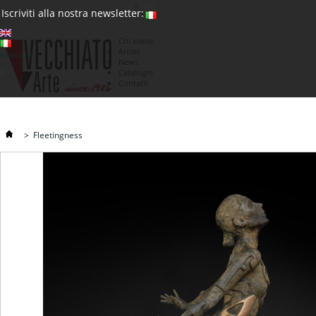
(0)
Iscriviti alla nostra newsletter:
Chi siamo
Artisti
Valuta : €
News
€
Cataloghi
Contatti
>
Fleetingness