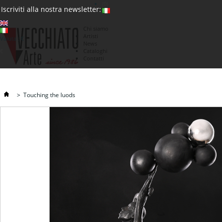
(0)
Iscriviti alla nostra newsletter:
Chi siamo
Artisti
Valuta : €
News
€
Cataloghi
Contatti
>
Touching the luods