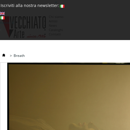
(0)
Iscriviti alla nostra newsletter:
Chi siamo
Artisti
Valuta : €
News
€
Cataloghi
Contatti
>
Breath