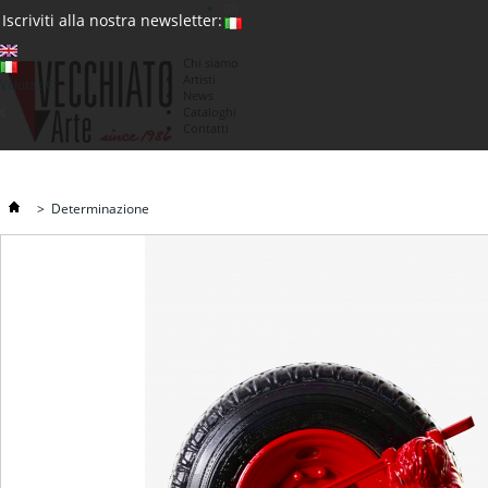
(0)
Iscriviti alla nostra newsletter:
Chi siamo
Artisti
Valuta : €
News
€
Cataloghi
Contatti
>
Determinazione