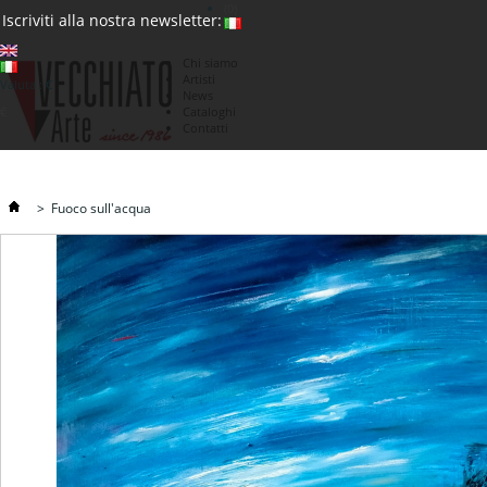
(0)
Iscriviti alla nostra newsletter:
Chi siamo
Artisti
Valuta : €
News
€
Cataloghi
Contatti
>
Fuoco sull'acqua