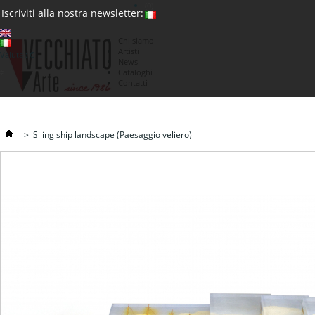
(0)
Iscriviti alla nostra newsletter:
Chi siamo
Artisti
Valuta : €
News
€
Cataloghi
Contatti
>
Siling ship landscape (Paesaggio veliero)