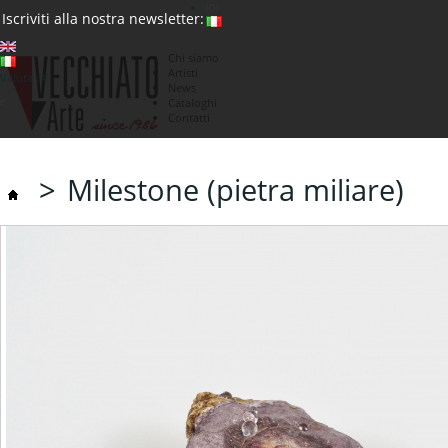
(0)
Iscriviti alla nostra newsletter:
Chi siamo
Artisti
Valuta : €
News
€
Cataloghi
Contatti
>
Milestone (pietra miliare)