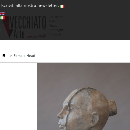
(0)
Iscriviti alla nostra newsletter:
Chi siamo
Artisti
Valuta : €
News
€
Cataloghi
Contatti
>
Female Head