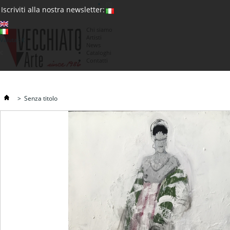
(0)
Iscriviti alla nostra newsletter:
Chi siamo
Artisti
Valuta : €
News
€
Cataloghi
Contatti
>
Senza titolo