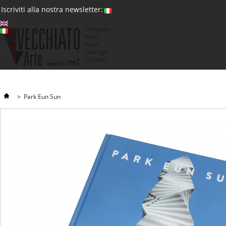
(0)
Iscriviti alla nostra newsletter:
Chi siamo
Artisti
Valuta : €
News
€
Cataloghi
Contatti
>
Park Eun Sun