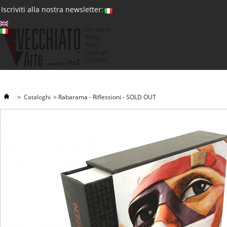
(0)
Iscriviti alla nostra newsletter:
Chi siamo
Artisti
Valuta : €
News
€
Cataloghi
Contatti
>
Cataloghi
>
Rabarama - Riflessioni - SOLD OUT