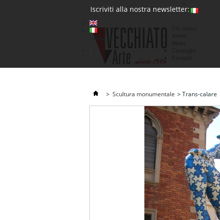
(0)
Iscriviti alla nostra newsletter:
Chi siamo
Artisti
Valuta : €
News
€
Cataloghi
Contatti
>
Scultura monumentale
>
Trans-calare