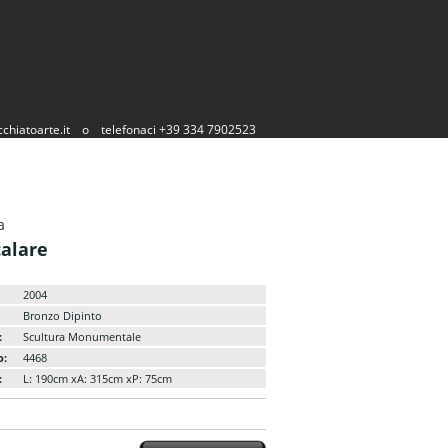
chiatoarte.it
o
telefonaci +39 334 7902523
a
calare
2004
Bronzo Dipinto
:
Scultura Monumentale
o:
4468
:
L: 190cm xA: 315cm xP: 75cm