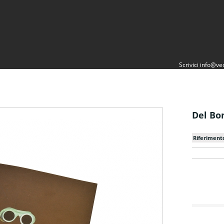
Scrivici
info@vec
Del Bo
Riferiment