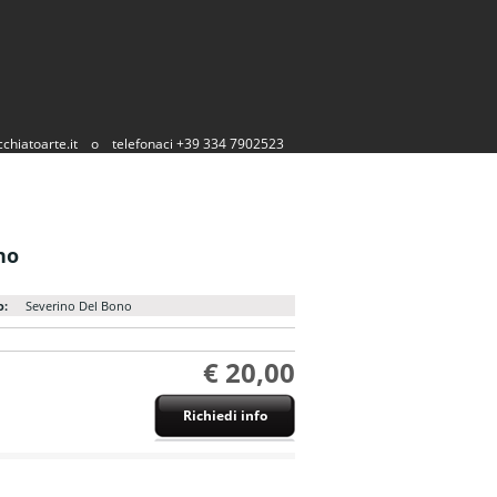
chiatoarte.it
o
telefonaci +39 334 7902523
no
o:
Severino Del Bono
€ 20,00
Richiedi info