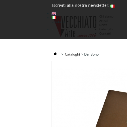
(0)
Iscriviti alla nostra newsletter:
Chi siamo
Artisti
Valuta : €
News
€
Cataloghi
Contatti
>
Cataloghi
>
Del Bono