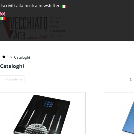
(0)
Iscriviti alla nostra newsletter:
Chi siamo
Artisti
Valuta : €
News
€
Cataloghi
Contatti
>
Cataloghi
Cataloghi
« Precedente
1