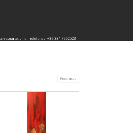
chiatoarte.it
o
telefonaci +39 334 7902523
Prossima »