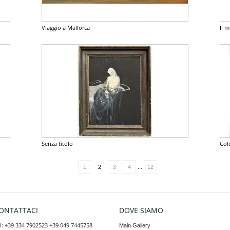
Viaggio a Mallorca
Il m
Senza titolo
Col
...
1
2
3
4
12
ONTATTACI
DOVE SIAMO
l: +39 334 7902523 +39 049 7445758
Main Gallery
