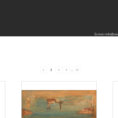
Scrivici
info@vec
...
1
2
3
4
12