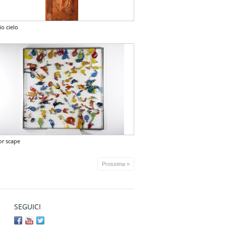
io cielo
or scape
Prossima »
SEGUICI