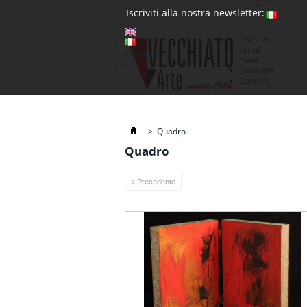
(0)
Iscriviti alla nostra newsletter:
Chi siamo
Artisti
Valuta : €
News
€
Cataloghi
Contatti
>
Quadro
Quadro
« Precedente