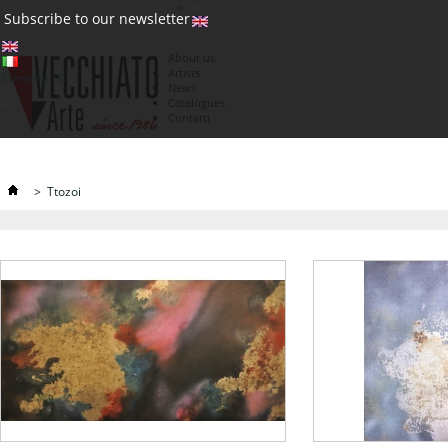
(0)
Subscribe to our newsletter
About us
Artists
Currency : €
News
€
Catalogues
Contatti
>
Ttozoi