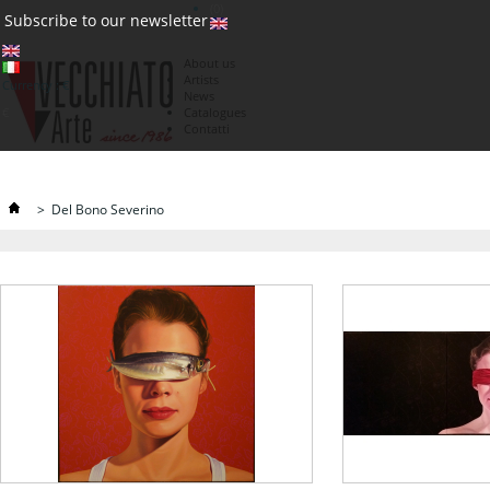
(0)
Subscribe to our newsletter
About us
Artists
Currency : €
News
€
Catalogues
Contatti
>
Del Bono Severino