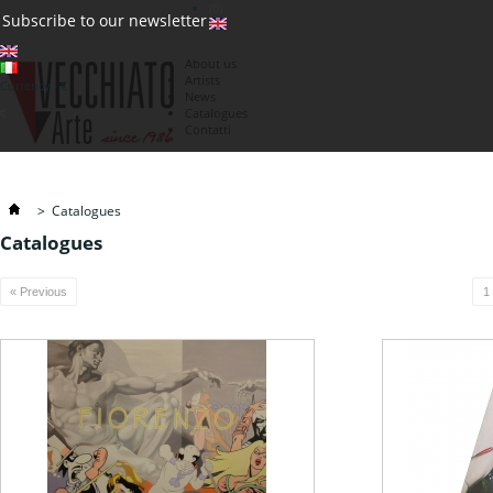
(0)
Subscribe to our newsletter
About us
Artists
Currency : €
News
€
Catalogues
Contatti
>
Catalogues
Catalogues
« Previous
1