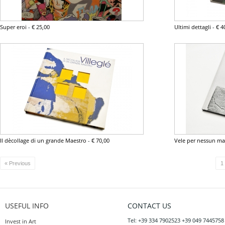
Super eroi
-
€ 25,00
Ultimi dettagli
-
€ 4
Il dècollage di un grande Maestro
-
€ 70,00
Vele per nessun ma
« Previous
1
USEFUL INFO
CONTACT US
Tel: +39 334 7902523 +39 049 7445758
Invest in Art