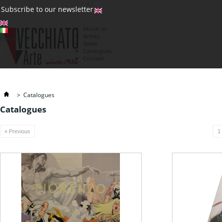
(0)
Subscribe to our newsletter
About us
Artists
Currency : €
News
€
Catalogues
Contatti
>
Catalogues
Catalogues
« Previous
1