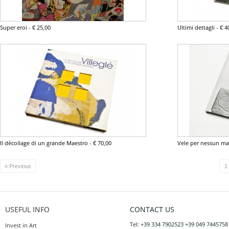
Super eroi
-
€ 25,00
Ultimi dettagli
-
€ 4
Il dècollage di un grande Maestro
-
€ 70,00
Vele per nessun ma
« Previous
1
USEFUL INFO
CONTACT US
Tel: +39 334 7902523 +39 049 7445758
Invest in Art