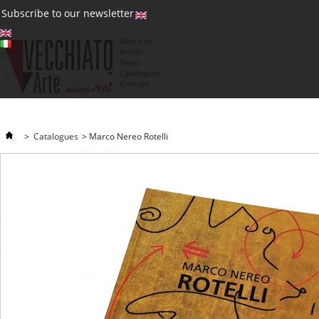
(0)
Subscribe to our newsletter
About us
Artists
Currency : €
News
€
Catalogues
Contatti
>
Catalogues
>
Marco Nereo Rotelli