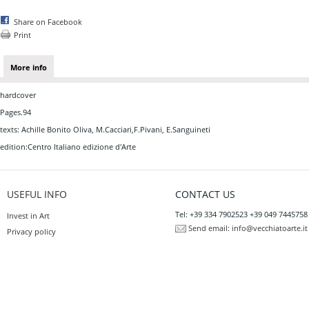
Share on Facebook
Print
More info
hardcover
Pages.94
texts: Achille Bonito Oliva, M.Cacciari,F.Pivani, E.Sanguineti
edition:Centro Italiano edizione d'Arte
USEFUL INFO
CONTACT US
Tel: +39 334 7902523 +39 049 7445758
Invest in Art
Send email:
info@vecchiatoarte.it
Privacy policy