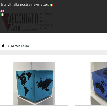
(0)
Iscriviti alla nostra newsletter:
Chi siamo
Artisti
Valuta : €
News
€
Cataloghi
Contatti
>
Mircea Laura