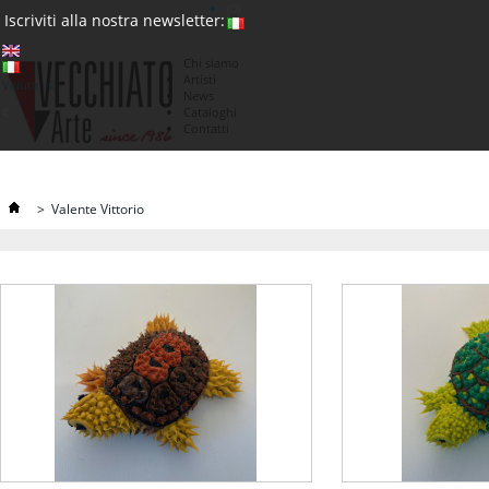
(0)
Iscriviti alla nostra newsletter:
Chi siamo
Artisti
Valuta : €
News
€
Cataloghi
Contatti
>
Valente Vittorio