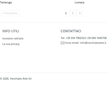
Tartaruga
Lumaca
« Precedente
1
2
3
INFO UTILI
CONTATTACI
Tel: +39 334 7902523 +39 049 7445758
Investire nell'arte
Invia email:
info@vecchiatoarte.it
La tua privacy
© 2026. Vecchiato Arte Srl