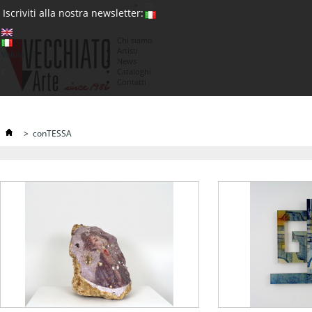
(0)
Iscriviti alla nostra newsletter:
Chi siamo
Artisti
Valuta : €
News
€
Cataloghi
Contatti
>
conTESSA