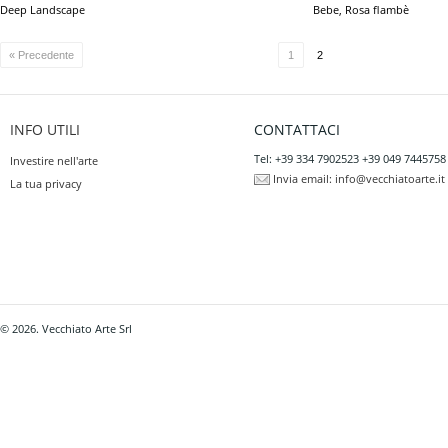
Deep Landscape
Bebe, Rosa flambè
« Precedente
1
2
INFO UTILI
CONTATTACI
Tel: +39 334 7902523 +39 049 7445758
Investire nell'arte
Invia email:
info@vecchiatoarte.it
La tua privacy
© 2026. Vecchiato Arte Srl